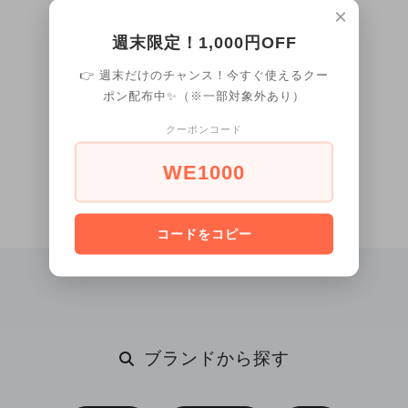
巻き腕時計 裏蓋スケ
ーツ腕時計
×
ルトン
週末限定！1,000円OFF
👉 週末だけのチャンス！今すぐ使えるクー
ポン配布中✨（※一部対象外あり）
23
商品中
1-16
商品
クーポンコード
WE1000
コードをコピー
ブランドから探す