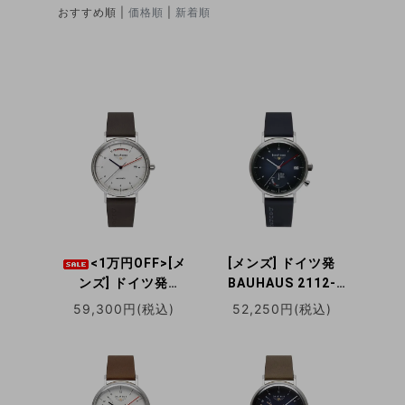
おすすめ順 |
価格順
|
新着順
<1万円OFF>[メ
[メンズ] ドイツ発
ンズ] ドイツ発
BAUHAUS 2112-
BAUHAUS 2162-
3SP バウハウス ソー
59,300円(税込)
52,250円(税込)
1AT バウハウス 自動
ラー腕時計 パワーリ
巻き腕時計 裏蓋スケ
ザーブ計 デイトカレ
ルトン
ンダー