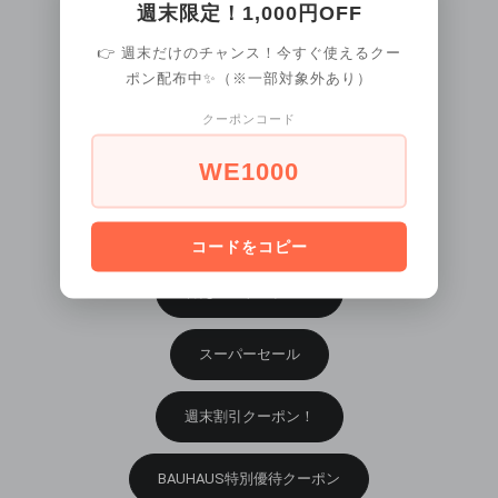
週末限定！1,000円OFF
クロノグラフモデル
👉 週末だけのチャンス！今すぐ使えるクー
ポン配布中✨（※一部対象外あり）
デザインウォッチ
クーポンコード
WE1000
ビジネスウォッチ
カジュアルウォッチ
コードをコピー
替えベルト・ブレス
スーパーセール
週末割引クーポン！
BAUHAUS特別優待クーポン