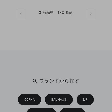
ル デュアルタイム ク
ル デイデイト 自動巻
ォーツ腕時計
き腕時計
2
商品中
1-2
商品
ブランドから探す
COPHA
BAUHAUS
LIP