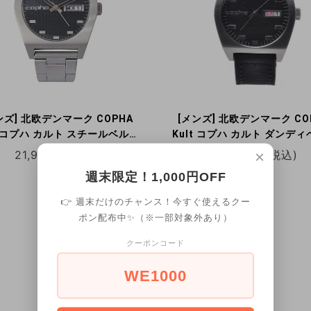
ンズ] 北欧デンマーク COPHA
[メンズ] 北欧デンマーク CO
t コプハ カルト スチールベルト
Kult コプハ カルト ダンデ
クダイアル クォーツ腕時計 デ
ブラック×ブラック クォーツ
×
21,945円(税込)
20,900円(税込)
イデイト 日本限定
デイデイト 日本限定
週末限定！1,000円OFF
👉 週末だけのチャンス！今すぐ使えるクー
ポン配布中✨（※一部対象外あり）
クーポンコード
7
商品中
1-7
商品
WE1000