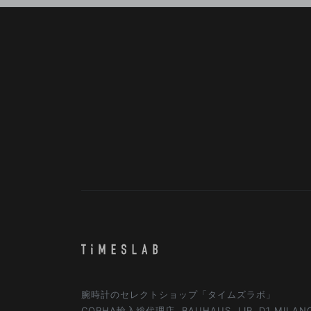
腕時計のセレクトショップ「タイムズラボ」
COPHA輸入総代理店, BAUHAUS, LIP, D1 MILA