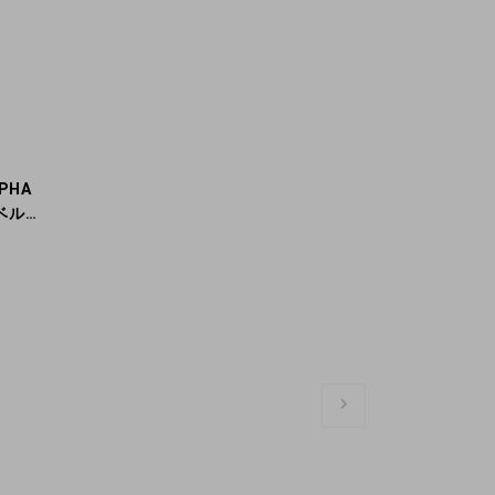
PHA
ィベルト
腕時計