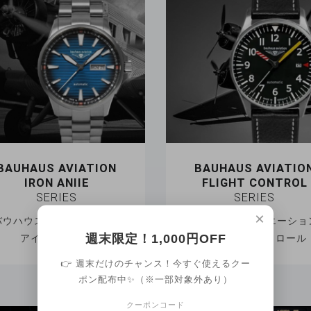
BAUHAUS AVIATION
BAUHAUS AVIATIO
IRON ANIIE
FLIGHT CONTROL
SERIES
SERIES
×
バウハウス アビエーション
バウハウス アビエーショ
週末限定！1,000円OFF
アイアンアニー
フライトコントロール
👉 週末だけのチャンス！今すぐ使えるクー
ポン配布中✨（※一部対象外あり）
クーポンコード