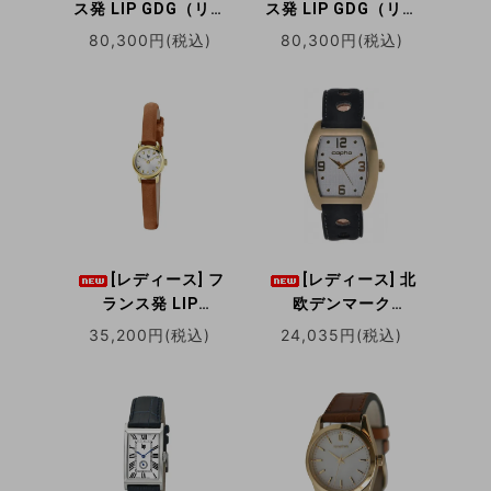
ス発 LIP GDG（リッ
ス発 LIP GDG（リッ
プ ジェネラル・ド・
プ ジェネラル・ド・
80,300円(税込)
80,300円(税込)
ゴール）35mm
ゴール）35mm
LP671880 シルバー
LP671881 ゴールド
自動巻き腕時計
自動巻き腕時計
[レディース] フ
[レディース] 北
ランス発 LIP
欧デンマーク
HENRIETTE ゴール
COPHA TEASER コ
35,200円(税込)
24,035円(税込)
ド（アンリエッテ）
プハ ティーサー ブラ
LP671196 クォーツ
ックラリーベルト ホ
腕時計
ワイト/ゴールド トノ
ー型ウォッチ クォー
ツ腕時計