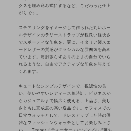
クスを埋め込み式にするなど、こだわった仕上
がりです。
ステアリングをイメージして作られた丸いホー
ルデザインのラリーストラップが程良い軽快さ
でスポーティな印象を、更に、イタリア製スエ
ードレザーの質感がクラシカルな雰囲気を高め
ています。肩肘張らずありのままの自分でいら
れるような、自由でアクティブな印象を与えて
くれます。
キュートなシンプルデザインで、視認性の良
い、使いやすいレディース腕時計。ビジネスか
らカジュアルまで幅広く使える、上品さ、美し
さともに完成度の高い逸品です。オフィスでの
日常ウォッチとして、ドレスアップした時の優
雅なファッションウォッチとしてお楽しみ下さ
い。「Teaser／ティーサー」のシンプルで落ち