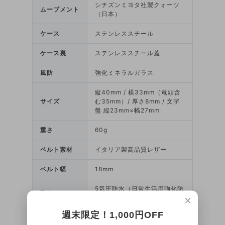
シチズンミヨタ社製クォーツ
ムーブメント
（日本）
ケース
ステンレススチール
ケース裏
ステンレススチール蓋
風防
強化ミネラルガラス
縦40mm / 横33mm（竜頭含
サイズ
む35mm）/ 厚さ8mm / 文字
盤 縦23mm×幅27mm
重さ
60g
ベルト素材
イタリア製高品質レザー
ベルト幅
18mm
5気圧防水（日常生活用強化防
防水
×
水機能）
週末限定！1,000円OFF
尾錠タイプ
ピンバックル