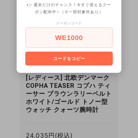
👉 週末だけのチャンス！今すぐ使えるクー
コプハオリジナルのトノー型
機能・特徴
ポン配布中✨（※一部対象外あり）
ケース
クーポンコード
保証期間
1年
WE1000
正規品専用時計BOX、取扱説
付属品
明書、正規保証書付
コードをコピー
[レディース] 北欧デンマーク
COPHA TEASER コプハ ティ
ーサー ブラウンラリーベルト
ホワイト/ゴールド トノー型
ウォッチ クォーツ腕時計
24,035円(税込)