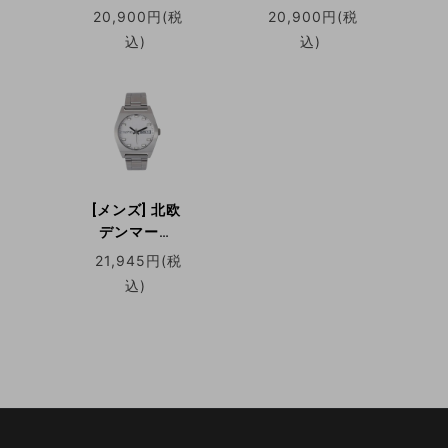
COPHA Kult
COPHA Kult
20,900円(税
20,900円(税
コプハ カルト
コプハ カルト
込)
込)
ラリーベルト
ラリーベルト
ブラック×ブ
ホワイト×ブ
ラック クォー
ラウン クォー
ツ腕時計 デイ
ツ腕時計 デイ
デイト 日本限
デイト 日本限
定
定
[メンズ] 北欧
デンマーク
COPHA Kult
21,945円(税
コプハ カルト
込)
スチールベル
ト ホワイトダ
イアル クォー
ツ腕時計 デイ
デイト 日本限
定