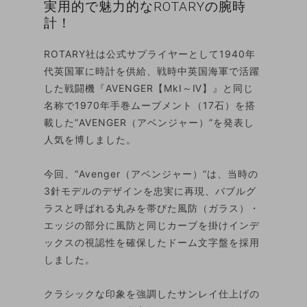
実用的で魅力的なROTARYの腕時
計！
ROTARY社は公式サプライヤーとして1940年
代英国軍に時計を供給、戦時中英国海軍で活躍
した戦闘機『AVENGER【MkⅠ～Ⅳ】』と同じ
名称で1970年手巻ムーブメント（17石）を搭
載した”AVENGER（アベンジャー）”を発表し
人気を博しました。
今回、”Avenger（アベンジャー）”は、当時の
3針モデルのデザインを忠実に再現、バブルグ
ラスと呼ばれる丸みを帯びた風防（ガラス）・
エッジの部分に風防と同じカーブを掛けインデ
ックスの視認性を確保したドーム文字盤を採用
しました。
クラシックな印象を強調したサンレイ仕上げの