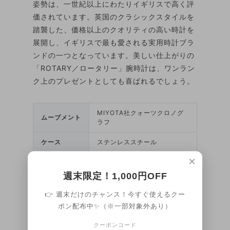
姿勢は、一世紀以上にわたりイギリスで高く評
価されています。英国のクラシックスタイルを
踏襲した、価格以上のクオリティの高い時計を
展開し、イギリスで最も愛される実用時計ブラ
ンドの一つとなっています。美しい仕上がりの
「ROTARY／ロータリー」腕時計は、ワンラン
ク上のプレゼントとしても喜ばれるでしょう。
MIYOTA社クォーツクロノグ
ムーブメント
ラフ
ケース
ステンレススチール
×
ステンレススチール蓋（シル
ケース裏
バー）
週末限定！1,000円OFF
ドーム型ミネラルクリスタル
👉 週末だけのチャンス！今すぐ使えるクー
風防
ガラス
ポン配布中✨（※一部対象外あり）
サイズ
径36mm / 厚さ8.2mm
クーポンコード