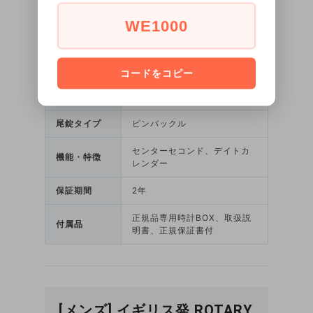
重さ
約34g
WE1000
ベルト素材
カーフ 型押し（ブラウン）
ベルト幅
18mm
コードをコピー
防水性
5気圧（日常生活強化防水）
尾錠タイプ
ピンバックル
センターセコンド、デイトカ
機能・特徴
レンダー
保証期間
2年
正規品専用時計BOX、取扱説
付属品
明書、正規保証書付
[メンズ] イギリス発 ROTARY