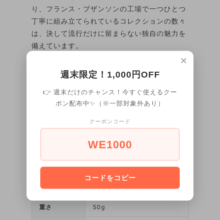
り、フランス・ブザンソンの工場で一つひとつ
丁寧に組み立てられているコレクションの数々
は、決して流行だけに留まらない独自の魅力を
備えています。
×
週末限定！1,000円OFF
ロンダ社製クォーツ（スイ
ムーブメント
ス）
👉 週末だけのチャンス！今すぐ使えるクー
ポン配布中✨（※一部対象外あり）
ステンレススチール（シルバ
ケース
ー）
クーポンコード
ステンレススチール蓋（シル
ケース裏
バー）
WE1000
風防
ミネラルガラス
コードをコピー
縦28mm / 横30mm / 厚さ
サイズ
6mm
重さ
50g