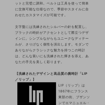
ットと完璧に調和。ベルトは工具を使って簡単
に交換可能な仕様なので、季節やスタイルに合
わせたカスタマイズが可能です。
文字盤には洗練されたシルバーの針を配置し、
ブラックの時針がアクセントとして際立つデザ
インに。シンプルながらもユニークなディテー
ルが、さりげなく個性を演出します。モダンで
ありながらクラシックな魅力を持つこの時計
は、どんな装いにも洗練された輝きを添え、あ
なたの手元を美しく彩ります。
【洗練されたデザインと高品質の腕時計「LIP
／リップ」】
LIP（リップ）は
1867年にフランス
東部の街、ブザンソ
ンでエマニュエル・