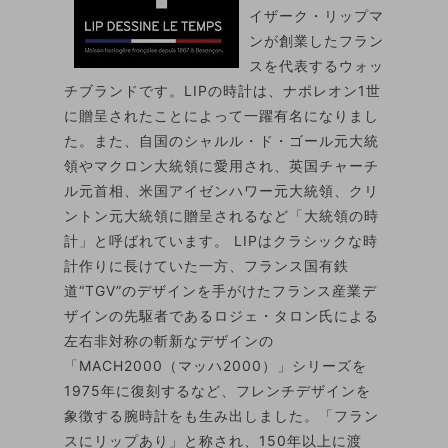
イザーク・リップマ
ンが創業したフラン
スを代表するウォッ
チブランドです。LIPの時計は、ナポレオン1世
に贈呈されたことによって一躍有名になりまし
た。また、自国のシャルル・ド・ゴール元大統
領やマクロン大統領に愛用され、英国チャーチ
ル元首相、米国アイゼンハワー元大統領、クリ
ントン元大統領に贈呈されるなど「大統領の時
計」と呼ばれています。 LIPはクラシックな時
計作りに長けていた一方、フランス国有鉄
道“TGV”のデザインを手がけたフランス産業デ
ザインの先駆者であるロジェ・タロン氏による
左右非対称の斬新なデザインの
「MACH2000（マッハ2000）」シリーズを
1975年に復刻するなど、フレンチデザインを
象徴する腕時計をも生み出しました。「フラン
スにリップあり」と称され、150年以上に渡