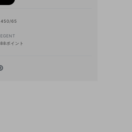
450/65
：
REGENT
488ポイント