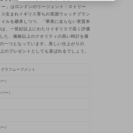
タリー」はロンドンのリージェント・ストリー
イス生まれイギリス育ちの英国ウォッチブラン
タイルを継承しつつ、「華美に走らない実質本
勢は、一世紀以上にわたりイギリスで高く評価
した、価格以上のクオリティの高い時計を展
の一つとなっています。美しい仕上がりの
ク上のプレゼントとしても喜ばれるでしょう。
ロノグラフムーブメント
バー）
ルバー）
ス
バー）