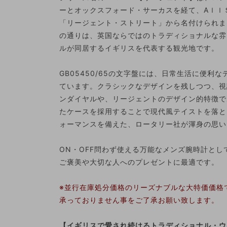
ーとオックスフォード・サーカスを経て、AｌｌＳ
「リージェント・ストリート」から名付けられま
の通りは、英国ならではのトラディショナルな雰
ルが同居するイギリスを代表する観光地です。
GB05450/65の文字盤には、日常生活に便
ています。クラシックなデザインを残しつつ、視
ンダイヤルや、リージェントのデザイン的特徴で
たケースを採用することで現代風テイストを落と
ォーマンスを備えた、ロータリー社が渾身の思い
ON・OFF問わず使える万能なメンズ腕時計と
ご褒美や大切な人へのプレゼントに最適です。
※並行在庫処分価格のリーズナブルな大特価価格
承っておりません事をご了承お願い致します。
【イギリスで愛され続けるトラディショナル・ウォ