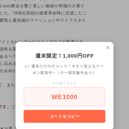
ouls教会を繋ぐ美しい曲線が特徴の大通り
した。19世紀初頭の産業革命時に完成したこ
囲気と最先端のファッションやライフスタイ
利なデイトカレンダーやクロノグラフが配置され
×
認性を重視したブラック&シルバーのツート
週末限定！1,000円OFF
あるヘアライン/ミラー仕上げを組み合わせ
し込みました。デザイン・機能・コストパフ
👉 週末だけのチャンス！今すぐ使えるクー
を込めた折り紙付きの逸品です。
ポン配布中✨（※一部対象外あり）
クーポンコード
して、またドレスウォッチとして、ご自分への
WE1000
です。ご注文のお取消し、及び、返品交換は
コードをコピー
ッチ「ROTARY／ロータリー」】