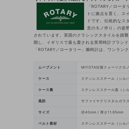
「ROTARY／ロー
トに拠点を置く、ス
ドです。伝統的なス
意のモノ作り」の姿
されています。英国のクラシックスタイルを踏襲
開し、イギリスで最も愛される実用時計ブランド
「ROTARY／ロータリー」腕時計は、ワンラン
ムーブメント
MIYOTA社製クォーツク
ケース
ステンレススチール（シル
ケース裏
ステンレススチール蓋（シ
風防
サファイヤクリスタルガラ
サイズ
径40mm / 厚さ11.65mm
ベルト素材
ステンレススチール（シル