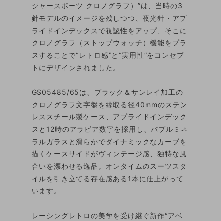
ジャースポーツ クロノグラフ）”は、当時の3
針モデルのイメージを残しつつ、夜光針・アプ
ライドインデックスで視認性をアップ、そこに
クロノグラフ（ストップウォッチ）機能をプラ
スすることで“レトロ感”と“実用性”をコンセプ
トにデザインされました。
GS05485/65は、ブラック＆サンレイ加工の
クロノグラフ文字盤を縁取る径40mmのステン
レススチール製ケース、アプライドインデック
スと12時のアラビア数字を採用し、バブルミネ
ラルガラスと滑らかでダイナミックなカーブを
描くケースサイドがヴィンテージ感、独特な風
合いを漂わせる逸品。オンタイムのスーツスタ
イルを引き立てる存在感ある1本に仕上がって
います。
レーシングレトロの美学を受け継ぐ新作“アベ