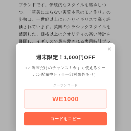
ブランドです。伝統的なスタイルを継承しつ
つ、「華美に走らない実質本意のモノ作り」の
姿勢は、一世紀以上にわたりイギリスで高く評
価されています。英国のクラシックスタイルを
踏襲した、価格以上のクオリティの高い時計を
展開し、イギリスで最も愛される実用時計ブラ
×
ンドの一つとなっています。美しい仕上がりの
「ROTARY／ロータリー」腕時計は、ワンラン
週末限定！1,000円OFF
ク上のプレゼントとしても喜ばれるでしょう。
👉 週末だけのチャンス！今すぐ使えるクー
ポン配布中✨（※一部対象外あり）
SII社製クォーツクロノグラフ
ムーブメント
クーポンコード
ムーブメント（VD53）
WE1000
ケース
ステンレススチール
ステンレススチール蓋（シル
ケース裏
バー）
コードをコピー
ドーム型ミネラルクリスタル
風防