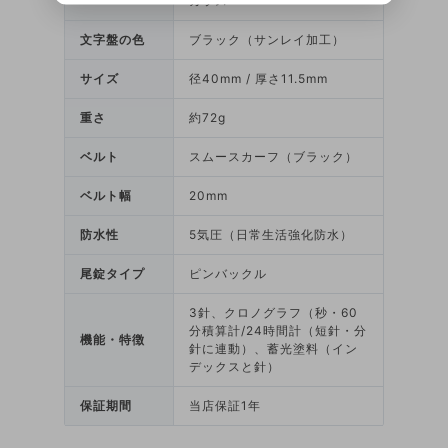
ガラス
文字盤の色
ブラック（サンレイ加工）
サイズ
径40mm / 厚さ11.5mm
重さ
約72g
ベルト
スムースカーフ（ブラック）
ベルト幅
20mm
防水性
5気圧（日常生活強化防水）
尾錠タイプ
ピンバックル
3針、クロノグラフ（秒・60
分積算計/24時間計（短針・分
機能・特徴
針に連動）、蓄光塗料（イン
デックスと針）
保証期間
当店保証1年