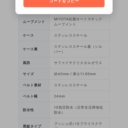
コードをコピー
ク上のプレゼントとしても喜ばれるでしょう。
MIYOTA社製オートマチック
ムーブメント
ムーブメント
ケース
ステンレススチール
ステンレススチール蓋（シル
ケース裏
バー）
風防
サファイヤクリスタルガラス
サイズ
径40mm / 厚さ11.65mm
ベルト素材
ステンレススチール
ベルト幅
24mm
10気圧防水（日常生活用強化
防水性
防水）
プッシュ式バタフライスクラ
尾錠タイプ