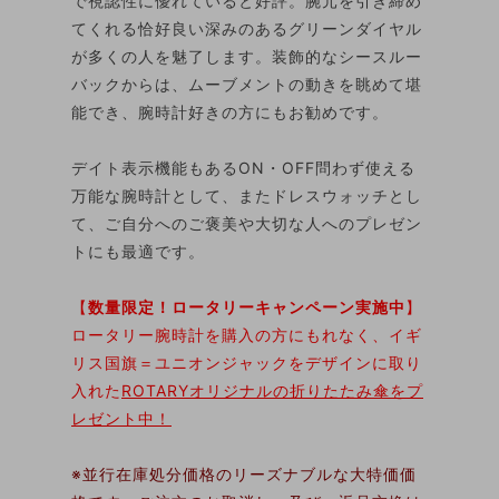
で視認性に優れていると好評。腕元を引き締め
てくれる恰好良い深みのあるグリーンダイヤル
が多くの人を魅了します。装飾的なシースルー
バックからは、ムーブメントの動きを眺めて堪
能でき、腕時計好きの方にもお勧めです。
デイト表示機能もあるON・OFF問わず使える
万能な腕時計として、またドレスウォッチとし
て、ご自分へのご褒美や大切な人へのプレゼン
トにも最適です。
【
数量限定！ロータリーキャンペーン実施中
】
ロータリー腕時計を購入の方にもれなく、イギ
リス国旗＝ユニオンジャックをデザインに取り
入れた
ROTARYオリジナルの折りたたみ傘をプ
レゼント中！
※並行在庫処分価格のリーズナブルな大特価価