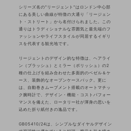
シリーズ名の"リージェント"はロンドン中心部
にある美しい曲線が特徴の大通り「リージェン
ト・ストリート」から名付けられました。この
通りはトラディショナルな雰囲気と最先端のフ
ァッションやライフスタイルが同居するイギリ
スを代表する観光地です。
リージェントのデザイン的な特徴は、ヘアライ
ン（ブラッシュ）とミラー（ポリッシュ）の2
種の仕上げを組み合わせた多面的のベゼル＆ケ
ース、装飾的なオープンケースバック。更に
は、自動巻きムーブメント搭載のオートマチッ
ク腕時計で、デザイン・機能・コストパフォー
マンスを備えた、ロータリー社が渾身の思いを
込めた折り紙付きの逸品です。
GB05410/24は、シンプルなダイヤルデザイン