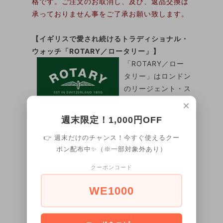
格です。ご注文のお取消し、及び、返品交換は
承っておりません事をご了承お願い致します。
【イギリスで愛され続けるトラディショナル・
ウォッチ「ROTARY／ロータリー」】
「ROTARY／ロー
タリー」はロンドン
のリージェント・ス
トリートに拠点を置
×
く、スイス生まれイギリス育ちの英国ウォッチ
週末限定！1,000円OFF
ブランドです。伝統的なスタイルを継承しつ
👉 週末だけのチャンス！今すぐ使えるクー
つ、「華美に走らない実質本意のモノ作り」の
ポン配布中✨（※一部対象外あり）
姿勢は、一世紀以上にわたりイギリスで高く評
価されています。英国のクラシックスタイルを
クーポンコード
踏襲した、価格以上のクオリティの高い時計を
展開し、イギリスで最も愛される実用時計ブラ
WE1000
ンドの一つとなっています。美しい仕上がりの
「ROTARY／ロータリー」腕時計は、ワンラン