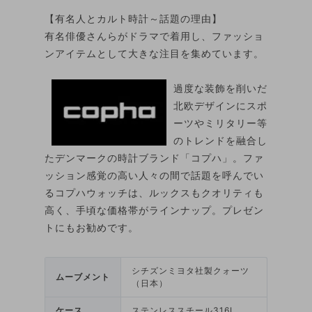
【有名人とカルト時計～話題の理由】
有名俳優さんらがドラマで着用し、ファッショ
ンアイテムとして大きな注目を集めています。
過度な装飾を削いだ
北欧デザインにスポ
ーツやミリタリー等
のトレンドを融合し
たデンマークの時計ブランド「コプハ」。ファ
ッション感覚の高い人々の間で話題を呼んでい
るコプハウォッチは、ルックスもクオリティも
高く、手頃な価格帯がラインナップ。プレゼン
トにもお勧めです。
シチズンミヨタ社製クォーツ
ムーブメント
（日本）
ケース
ステンレススチール316L