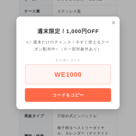
ケース裏
ステンレス蓋
×
風防
強化ミネラルガラス
週末限定！1,000円OFF
縦45mm / 横38mm（竜頭含
サイズ
む40mm）/ 厚さ10mm / 文字
👉 週末だけのチャンス！今すぐ使えるクー
盤（直径）32mm
ポン配布中✨（※一部対象外あり）
重さ
62g
クーポンコード
イタリア製高品質レザー（カ
ベルト素材
WE1000
ーフ）
ベルト幅
20mm
コードをコピー
5気圧防水（日常生活用強化防
防水
水機能）
尾錠タイプ
穴留め式ピンバックル
格子柄タペストリーダイヤ
ル、カレンダー（デイデイト
機能・特徴