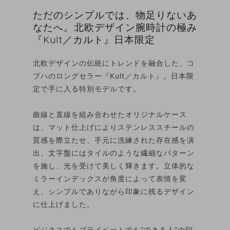
ただのシンプルでは、物足りないあ
なたへ。北欧デザイン腕時計の極み
『Kult／カルト』日本限定
北欧デザインの伝統にトレンドを融合した、コ
プハのロングセラー『Kult／カルト』。日本限
定で手に入る特別モデルです。
曲線と直線を組み合わせたオリジナルケース
は、マット仕上げによりステンレススチールの
質感を際立たせ、手元に洗練された存在感を演
出。文字盤にはタイルのような繊細なパターン
を施し、光を受けて美しく輝きます。立体的な
ミラーインデックスが角度によって表情を変
え、シンプルでありながら印象に残るデザイン
に仕上げました。
ビジネスでもプライベートでも“できる人”の印