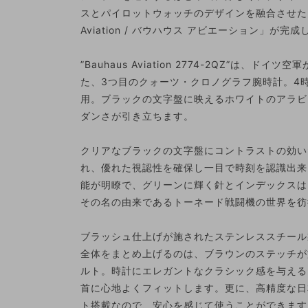
スとパイロットウォッチのデザインを融合させたワ
Aviation / バウハウス アビエーション」が完
”Bauhaus Aviation 2774-2QZ”は
た、3つ目のクォーツ・クロノグラフ腕時計。4
用。ブラックの文字盤に映えるホワイトのアラビ
ダンさが引き立ちます。
クリアなブラックの文字盤にコントラストの効い
れ、優れた視認性を確保し一目で時刻を認識出来
能が明瞭で、グリーンに輝く針とインデックスは
その名の由来であるトーネード戦闘機の世界を彷
ブラッシュ仕上げが施されたステンレススチール
全体をまとめ上げるのは、ブラウンのステッチが施さ
ルト。時計にエレガントなクラシック感を与える
首に心地よくフィットします。更に、高精度な日
ト搭載なので、安心を感じて使うことができます