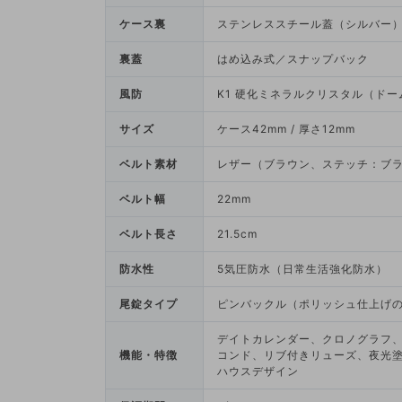
ケース裏
ステンレススチール蓋（シルバー
裏蓋
はめ込み式／スナップバック
風防
K1 硬化ミネラルクリスタル（ドー
サイズ
ケース42mm / 厚さ12mm
ベルト素材
レザー（ブラウン、ステッチ：ブ
ベルト幅
22mm
ベルト長さ
21.5cm
防水性
5気圧防水（日常生活強化防水）
尾錠タイプ
ピンバックル（ポリッシュ仕上げ
デイトカレンダー、クロノグラフ
機能・特徴
コンド、リブ付きリューズ、夜光
ハウスデザイン