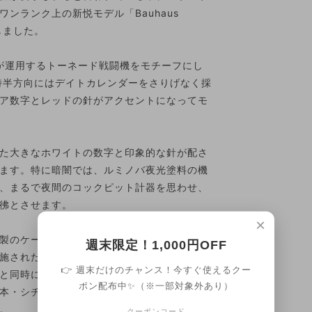
ンランク上の新悦モデル「Bauhaus
成しました。
、ドイツ空軍が運用するトーネード戦闘機をモチーフにし
時半方向にはデイトカレンダーをさりげなく採
ア数字とレッドの針がアクセントになってモ
た大きなホワイトの数字と印象的な針が配さ
ます。特に暗闇では、ルミノバ夜光塗料の機
、まるで夜間のコックピット計器を思わせ、
彿とさせます。
×
製のケースは、洗練された印象を与えます。
週末限定！1,000円OFF
れた”TORNADO ”の刻印入りのレザーベ
👉 週末だけのチャンス！今すぐ使えるクー
と同時に、スタイリッシュさを際立たせ、手
ポン配布中✨（※一部対象外あり）
本・シチズンミヨタ社製クォーツムーブメン
。
クーポンコード