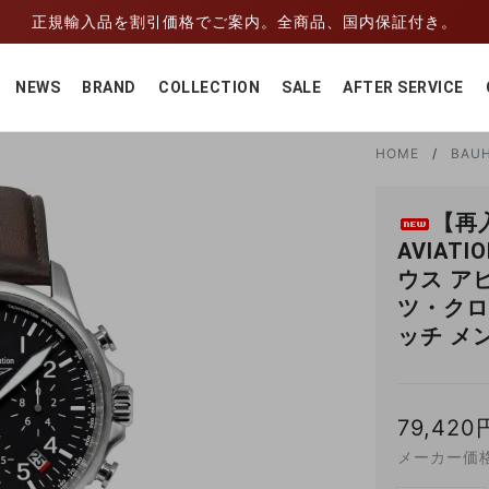
正規輸入品を割引価格でご案内。全商品、国内保証付き。
NEWS
BRAND
COLLECTION
SALE
AFTER SERVICE
HOME
BAU
【再入
AVIATI
ウス ア
ツ・クロ
ッチ メ
79,420
メーカー価格