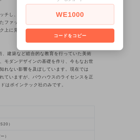
WE1000
ッチし、あらゆるシーンで活躍する人気の美
たファッショナブルな男性用アナログパイロ
ク上に見せてくれることでしょう。
コードをコピー
美術、建築など総合的な教育を行っていた美術
、モダンデザインの基礎を作り、今もなお世
知れない影響を及ぼしています。現在では
れていますが、バウハウスのライセンスを正
ランドはポインテック社のみです。
S20）
バー）