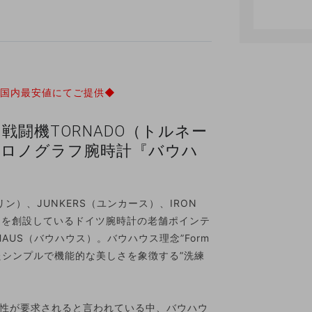
、国内最安値にてご提供◆
戦闘機TORNADO（トルネー
クロノグラフ腕時計『バウハ
リン）、JUNKERS（ユンカース）、IRON
ドを創設しているドイツ腕時計の老舗ポインテ
AUS（バウハウス）。バウハウス理念”Form
排除したシンプルで機能的な美しさを象徴する”洗練
性が要求されると言われている中、バウハウ