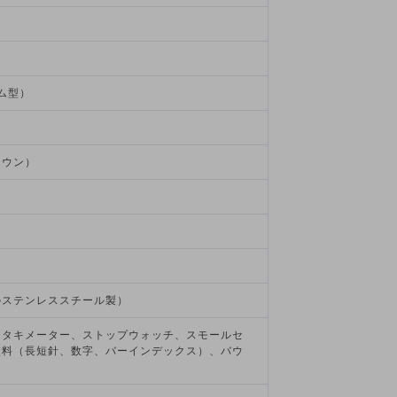
）
ム型）
ラウン）
のステンレススチール製）
、タキメーター、ストップウォッチ、スモールセ
塗料（長短針、数字、バーインデックス）、バウ