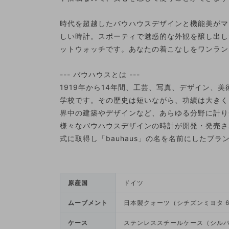
時代を超越したバウハウスデザインと機能美がマ
しい時計。スポーティで魅惑的な外観を醸し出し
ットウォッチです。あなたの着こなしをワンラン
--- バウハウスとは ---
1919年から14年間、工芸、写真、デザイン、
学校です。その歴史は短いながら、功績は大きく
界中の建築やデザインなど、あらゆる分野に計り
様々なバウハウスデザインの時計が開発・発売さ
式に取得し「bauhaus」の名を名前にしたブ
原産国
ドイツ
ムーブメント
日本製クォーツ（シチズンミヨタ 6
ケース
ステンレススチールケース（シル