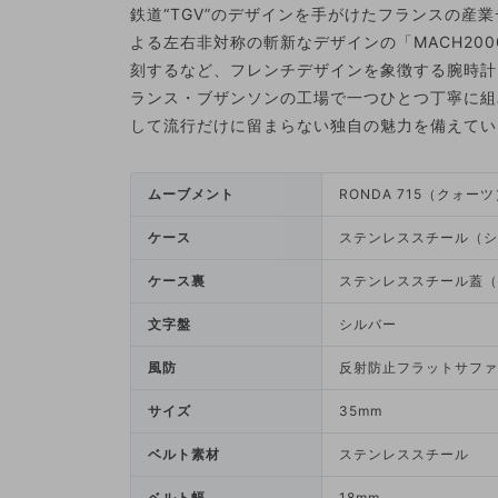
鉄道“TGV”のデザインを手がけたフランスの産
よる左右非対称の斬新なデザインの「MACH200
刻するなど、フレンチデザインを象徴する腕時計
ランス・ブザンソンの工場で一つひとつ丁寧に組
して流行だけに留まらない独自の魅力を備えてい
ムーブメント
RONDA 715（クォーツ
ケース
ステンレススチール（シ
ケース裏
ステンレススチール蓋（
文字盤
シルバー
風防
反射防止フラットサファ
サイズ
35mm
ベルト素材
ステンレススチール
ベルト幅
18mm