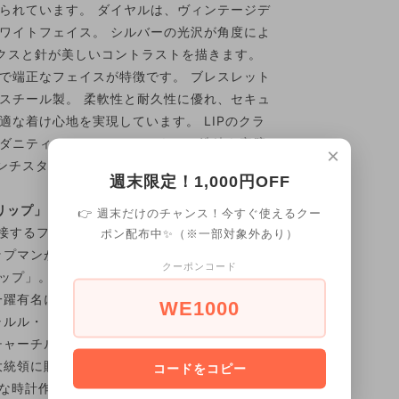
られています。 ダイヤルは、ヴィンテージデ
ワイトフェイス。 シルバーの光沢が角度によ
クスと針が美しいコントラストを描きます。
で端正なフェイスが特徴です。 ブレスレット
スチール製。 柔軟性と耐久性に優れ、セキュ
な着け心地を実現しています。 LIPのクラ
ダニティ、そしてフランスらしい洗練を完璧
×
ンチスタイル”の象徴です。
週末限定！1,000円OFF
リップ」】
👉 週末だけのチャンス！今すぐ使えるクー
隣接するフランス東部のブザンソンでエマニュ
ポン配布中✨（※一部対象外あり）
ップマンが創業したフランスを代表するウォッ
クーポンコード
リップ」。LIPの時計は、ナポレオン1世に贈呈
一躍有名になりました。また「大統領の時計」
WE1000
ャルル・ド・ゴール元大統領やマクロン大統領
チャーチル元首相、米国のアイゼンハワー元大
大統領に贈呈されるなど、現在に至るまで多く
コードをコピー
クな時計作りに長けていた一方、フランス国有