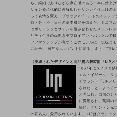
ち、繊細でありながら存在感のある一本に仕上げ
ザインを現代的に再解釈したサンレイ仕上げのホ
って表情を変え、ブラック×ゴールドのインデッ
時・分・秒・日付の基本機能を備えた、ミニマル
はポリッシュとサテンを組み合わせたステンレス
リティ付きの両開きデプロイアントバックルで快適
フツマンシップが息づくこのモデルは、伝統とモ
に融合。 日常をエレガントに彩る、まさに“フレ
【洗練されたデザインと高品質の腕時計「LIP／
1867年にスイスと
エル・イザーク・リ
チブランド「LIP／
されたことによって
と呼ばれ、自国のシ
に愛用され、英国の
統領、クリントン元
の著名人に愛用されています。 LIPはクラシッ