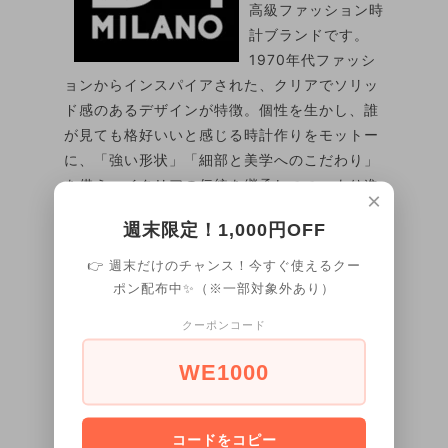
高級ファッション時
計ブランドです。
1970年代ファッシ
ョンからインスパイアされた、クリアでソリッ
ド感のあるデザインが特徴。個性を生かし、誰
が見ても格好いいと感じる時計作りをモットー
に、「強い形状」「細部と美学へのこだわり」
を備え、イタリアの伝統を継承しつつ、より進
×
化したイタリアブランドを生産しています。D1
週末限定！1,000円OFF
MILANOは、貴方のファッションを完成させる
最後の一ピースとなるでしょう。
👉 週末だけのチャンス！今すぐ使えるクー
ポン配布中✨（※一部対象外あり）
セイコー社製クォーツ（日
クーポンコード
ムーブメント
本）
WE1000
ケース
ポリカーボネート
ステンレススチール蓋（シル
ケース裏
バー）
コードをコピー