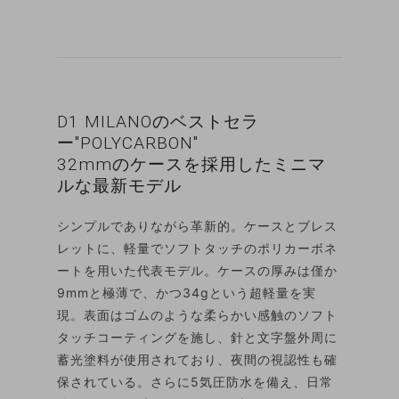
D1 MILANOのベストセラ
ー"POLYCARBON"
32mmのケースを採用したミニマ
ルな最新モデル
シンプルでありながら革新的。ケースとブレス
レットに、軽量でソフトタッチのポリカーボネ
ートを用いた代表モデル。ケースの厚みは僅か
9mmと極薄で、かつ34gという超軽量を実
現。表面はゴムのような柔らかい感触のソフト
タッチコーティングを施し、針と文字盤外周に
蓄光塗料が使用されており、夜間の視認性も確
保されている。さらに5気圧防水を備え、日常