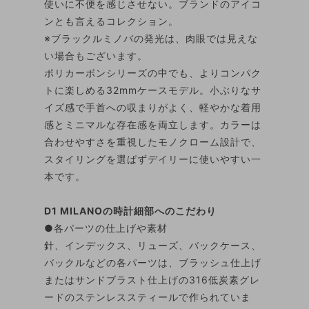
使いに不便を感じさせない。ブランドのアイコ
ンとも言えるコレクション。
※ブラックルミノバの発光は、肉眼では見えな
い場合もございます。
ポリカーボンシリーズの中でも、よりコンパク
トに楽しめる32mmケースモデル。小ぶりなサ
イズ感で手首への収まりがよく、軽やかな着用
感とミニマルな存在感を両立します。カラーは
合わせやすさを重視したモノクローム設計で、
スタイリングを選ばずデイリーに使いやすい一
本です。
D1 MILANOの時計細部へのこだわり
●各パーツの仕上げや素材
針、インデックス、リューズ、バックケース、
バックルなどの各パーツは、ブラッシュ仕上げ
またはサンドブラスト仕上げの316低炭素グレ
ードのステンレススティールで作られていま