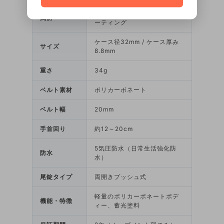
ミネラルガラス、反射防止コ
風防
ーティング
ケース径32mm / ケース厚み
サイズ
8.8mm
重さ
34g
ベルト素材
ポリカーボネート
ベルト幅
20mm
手首回り
約12～20cm
5気圧防水（日常生活強化防
防水
水）
尾錠タイプ
両開きプッシュ式
軽量のポリカーボネートボデ
機能・特徴
ィー、蓄光塗料