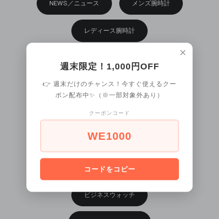
NEWS／ニュース
メンズ腕時計
レディース腕時計
×
ドレスウォッチ
週末限定！1,000円OFF
👉 週末だけのチャンス！今すぐ使えるクー
スポーツウォッチ
ポン配布中✨（※一部対象外あり）
オートマチックモデル
クーポンコード
WE1000
クロノグラフモデル
デザインウォッチ
コードをコピー
ビジネスウォッチ