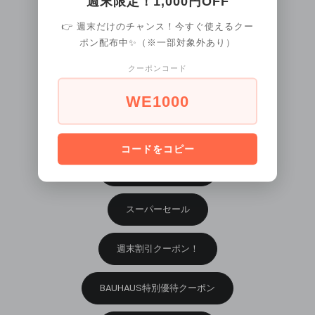
週末限定！1,000円OFF
クロノグラフモデル
👉 週末だけのチャンス！今すぐ使えるクー
ポン配布中✨（※一部対象外あり）
デザインウォッチ
クーポンコード
ビジネスウォッチ
WE1000
カジュアルウォッチ
コードをコピー
替えベルト・ブレス
スーパーセール
週末割引クーポン！
BAUHAUS特別優待クーポン